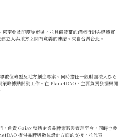
、東南亞及印度等市場，並具備豐富的跨國行銷與媒體實
，並建立人與地方之間有意義的連結。來自台灣台北。
kle Inc. 主導數位轉型及地方創生專案。同時擔任一般財團法人ひら
方式參與策略據點開發工作。在 PlanetDAO，主要負責發掘與開
。
牌事業部門，負責 Gaiax 整體企業品牌策略與管理至今，同時也參
lanetDAO 提供品牌與數位設計方面的支援，並代表