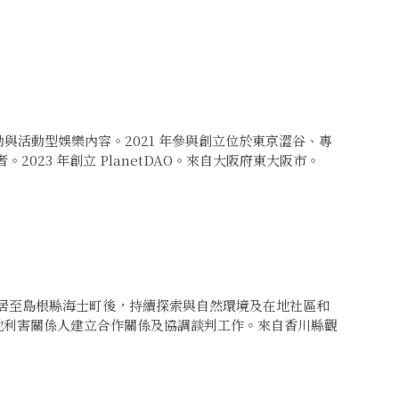
活動與活動型娛樂內容。2021 年參與創立位於東京澀谷、專
2023 年創立 PlanetDAO。來自大阪府東大阪市。
負責新事業開發。移居至島根縣海士町後，持續探索與自然環境及在地社區和
在地利害關係人建立合作關係及協調談判工作。來自香川縣觀