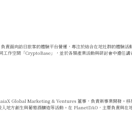
x Inc.，負責面向訪日旅客的體驗平台營運，專注於結合在地社群的體驗
同工作空間「CryptoBase」，並於各類產業活動與研討會中擔任講者。
公司 GaiaX Global Marketing & Ventures 董事，
入地方創生與葡萄酒釀造等活動。在 PlanetDAO，主要負責與