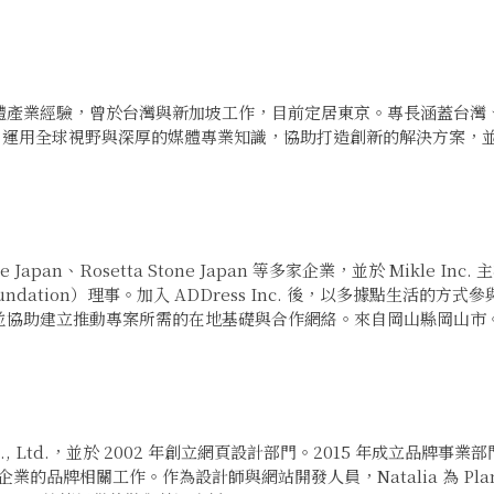
體產業經驗，曾於台灣與新加坡工作，目前定居東京。專長涵蓋台灣
DAO，運用全球視野與深厚的媒體專業知識，協助打造創新的解決方案
ple Japan、Rosetta Stone Japan 等多家企業，並於 Mi
Foundation）理事。加入 ADDress Inc. 後，以多據點生活的
並協助建立推動專案所需的在地基礎與合作網絡。來自岡山縣岡山市
x Co., Ltd.，並於 2002 年創立網頁設計部門。2015 年成立品
投資企業的品牌相關工作。作為設計師與網站開發人員，Natalia 為 P