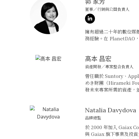
郭 家芳
董事／行銷與公關負責人
LinkedIn
擁有超過二十年的數位媒
務經驗。在 Planet
髙本 昌宏
資產開發／專案整合負責人
曾任職於 Suntory、Ap
めき財團（Hirameki 
發未來專案所需的資產，
Natalia Davydova
品牌總監
於 2000 年加入 Gaia
與 Gaiax 旗下事業及